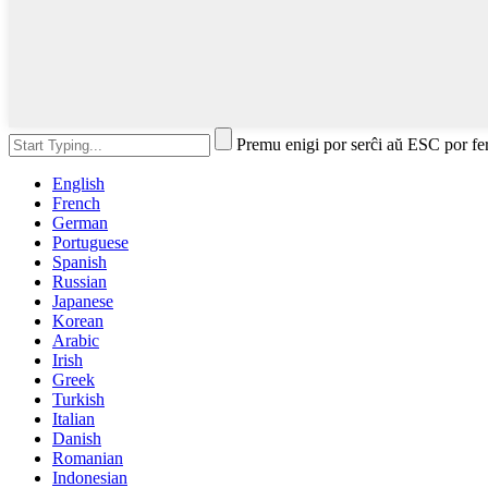
Premu enigi por serĉi aŭ ESC por fe
English
French
German
Portuguese
Spanish
Russian
Japanese
Korean
Arabic
Irish
Greek
Turkish
Italian
Danish
Romanian
Indonesian