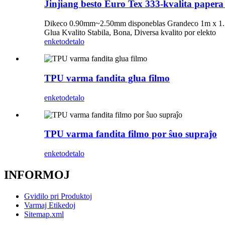
Jinjiang besto Euro Tex 333-kvalita papera 
Dikeco 0.90mm~2.50mm disponeblas Grandeco 1m x 1.50,3
Glua Kvalito Stabila, Bona, Diversa kvalito por elekto
enketo
detalo
TPU varma fandita glua filmo
enketo
detalo
TPU varma fandita filmo por ŝuo supraĵo
enketo
detalo
INFORMOJ
Gvidilo pri Produktoj
Varmaj Etikedoj
Sitemap.xml