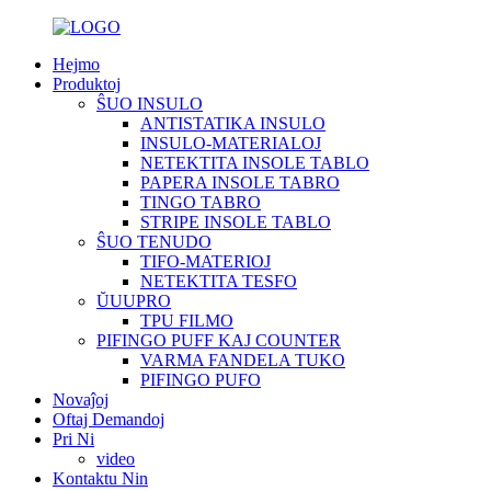
Hejmo
Produktoj
ŜUO INSULO
ANTISTATIKA INSULO
INSULO-MATERIALOJ
NETEKTITA INSOLE TABLO
PAPERA INSOLE TABRO
TINGO TABRO
STRIPE INSOLE TABLO
ŜUO TENUDO
TIFO-MATERIOJ
NETEKTITA TESFO
ŬUUPRO
TPU FILMO
PIFINGO PUFF KAJ COUNTER
VARMA FANDELA TUKO
PIFINGO PUFO
Novaĵoj
Oftaj Demandoj
Pri Ni
video
Kontaktu Nin