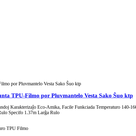
Bunta TPU-Filmo por Pluvmantelo Vesta Sako Ŝuo ktp
undoj Karakterizaĵo Eco-Amika, Facile Funkciada Temperaturo 140
Rulo Specifo 1.37m Larĝa Rulo