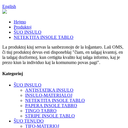
English
Hejmo
Produktoj
ŜUO INSULO
NETEKTITA INSOLE TABLO
La produktoj kiuj servas la sanbezonojn de la loĝantaro. Laŭ OMS,
ĉi tiuj produktoj devus esti disponeblaj "ĉiam, en taŭgaj kvantoj, en
la taŭgaj dozformoj, kun certigita kvalito kaj taŭga informo, kaj je
prezo kiun la individuo kaj la komunumo povas pagi".
Kategorioj
ŜUO INSULO
ANTISTATIKA INSULO
INSULO-MATERIALOJ
NETEKTITA INSOLE TABLO
PAPERA INSOLE TABRO
TINGO TABRO
STRIPE INSOLE TABLO
ŜUO TENUDO
TIFO-MATERIOJ