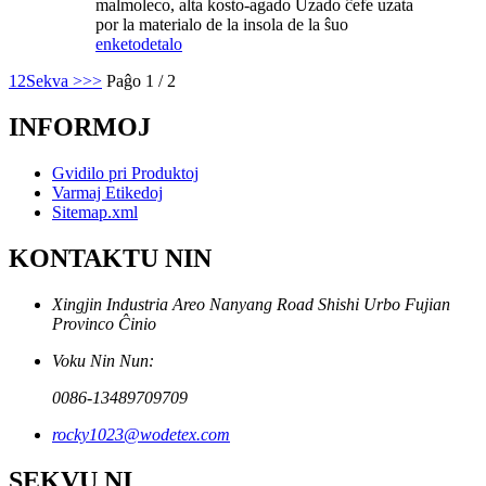
malmoleco, alta kosto-agado Uzado ĉefe uzata
por la materialo de la insola de la ŝuo
enketo
detalo
1
2
Sekva >
>>
Paĝo 1 / 2
INFORMOJ
Gvidilo pri Produktoj
Varmaj Etikedoj
Sitemap.xml
KONTAKTU NIN
Xingjin Industria Areo Nanyang Road Shishi Urbo Fujian
Provinco Ĉinio
Voku Nin Nun:
0086-13489709709
rocky1023@wodetex.com
SEKVU NI