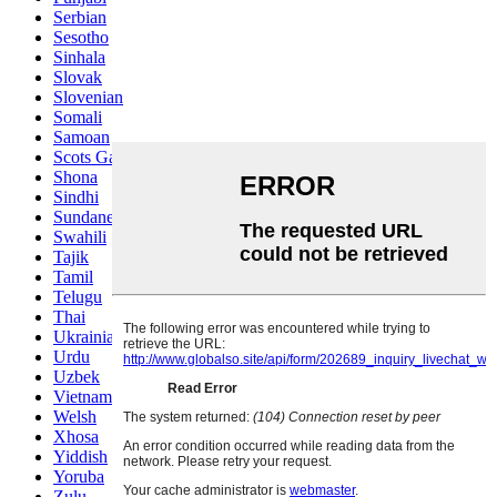
Serbian
Sesotho
Sinhala
Slovak
Slovenian
Somali
Samoan
Scots Gaelic
Shona
Sindhi
Sundanese
Swahili
Tajik
Tamil
Telugu
Thai
Ukrainian
Urdu
Uzbek
Vietnamese
Welsh
Xhosa
Yiddish
Yoruba
Zulu