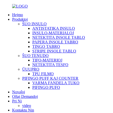
Hejmo
Produktoj
ŜUO INSULO
ANTISTATIKA INSULO
INSULO-MATERIALOJ
NETEKTITA INSOLE TABLO
PAPERA INSOLE TABRO
TINGO TABRO
STRIPE INSOLE TABLO
ŜUO TENUDO
TIFO-MATERIOJ
NETEKTITA TESFO
ŬUUPRO
TPU FILMO
PIFINGO PUFF KAJ COUNTER
VARMA FANDELA TUKO
PIFINGO PUFO
Novaĵoj
Oftaj Demandoj
Pri Ni
video
Kontaktu Nin