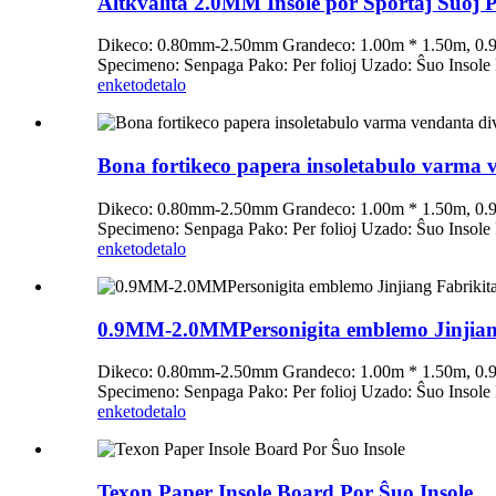
Altkvalita 2.0MM Insole por Sportaj Ŝuoj 
Dikeco: 0.80mm-2.50mm Grandeco: 1.00m * 1.50m, 0.91
Specimeno: Senpaga Pako: Per folioj Uzado: Ŝuo Insole
enketo
detalo
Bona fortikeco papera insoletabulo varma v
Dikeco: 0.80mm-2.50mm Grandeco: 1.00m * 1.50m, 0.91
Specimeno: Senpaga Pako: Per folioj Uzado: Ŝuo Insole
enketo
detalo
0.9MM-2.0MMPersonigita emblemo Jinjiang 
Dikeco: 0.80mm-2.50mm Grandeco: 1.00m * 1.50m, 0.91
Specimeno: Senpaga Pako: Per folioj Uzado: Ŝuo Insole
enketo
detalo
Texon Paper Insole Board Por Ŝuo Insole