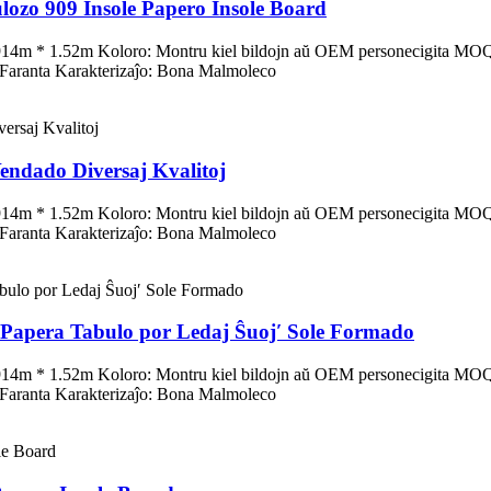
lozo 909 Insole Papero Insole Board
4m * 1.52m Koloro: Montru kiel bildojn aŭ OEM personecigita MOQ:
 Faranta Karakterizaĵo: Bona Malmoleco
ndado Diversaj Kvalitoj
4m * 1.52m Koloro: Montru kiel bildojn aŭ OEM personecigita MOQ:
 Faranta Karakterizaĵo: Bona Malmoleco
Papera Tabulo por Ledaj Ŝuoj′ Sole Formado
4m * 1.52m Koloro: Montru kiel bildojn aŭ OEM personecigita MOQ:
 Faranta Karakterizaĵo: Bona Malmoleco