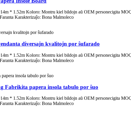
Papera Insole Board
4m * 1.52m Koloro: Montru kiel bildojn aŭ OEM personecigita MOQ:
 Faranta Karakterizaĵo: Bona Malmoleco
endanta diversajn kvalitojn por ŝufarado
4m * 1.52m Koloro: Montru kiel bildojn aŭ OEM personecigita MOQ:
 Faranta Karakterizaĵo: Bona Malmoleco
Fabrikita papera insola tabulo por ŝuo
4m * 1.52m Koloro: Montru kiel bildojn aŭ OEM personecigita MOQ:
 Faranta Karakterizaĵo: Bona Malmoleco