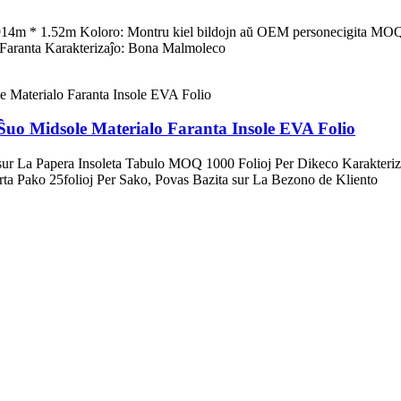
4m * 1.52m Koloro: Montru kiel bildojn aŭ OEM personecigita MOQ:
 Faranta Karakterizaĵo: Bona Malmoleco
Ŝuo Midsole Materialo Faranta Insole EVA Folio
 La Papera Insoleta Tabulo MOQ 1000 Folioj Per Dikeco Karakteriz
a Pako 25folioj Per Sako, Povas Bazita sur La Bezono de Kliento