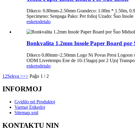
Dikeco: 0.80mm-2.50mm Grandeco: 1.00m * 1.50m, 0.91
Specimeno: Senpaga Pako: Per folioj Uzado: Ŝuo Insole
enketo
detalo
Bonkvalita 1.2mm Insole Paper Board por 
Dikeco 0.80mm~2.50mm Logo Ni Povas Presi Logoon sur
ODM Livertempo Ene de 10-15tagoj por 2 Ujoj Transport
enketo
detalo
1
2
Sekva >
>>
Paĝo 1 / 2
INFORMOJ
Gvidilo pri Produktoj
Varmaj Etikedoj
Sitemap.xml
KONTAKTU NIN