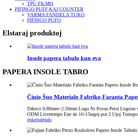
TPU FILMO
PIFINGO PUFF KAJ COUNTER
VARMA FANDELA TUKO
PIFINGO PUFO
Elstaraj produktoj
Insole papera tabulo kun eva
PAPERA INSOLE TABRO
Ĉinio Ŝuo Materialo Fabriko Faranta Pap
Dikeco 0.80mm~2.50mm Logo Ni Povas Presi Logoon sur
ODM Livertempo Ene de 10-15tagoj por 2 Ujoj Transport
enketo
detalo