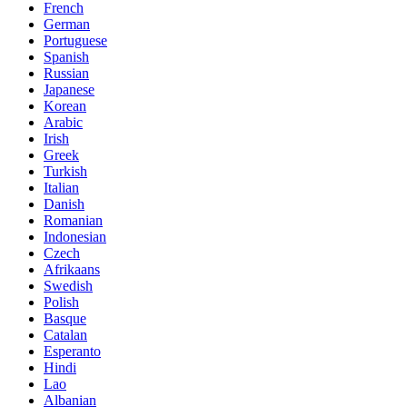
French
German
Portuguese
Spanish
Russian
Japanese
Korean
Arabic
Irish
Greek
Turkish
Italian
Danish
Romanian
Indonesian
Czech
Afrikaans
Swedish
Polish
Basque
Catalan
Esperanto
Hindi
Lao
Albanian