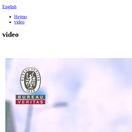
English
Hejmo
video
video