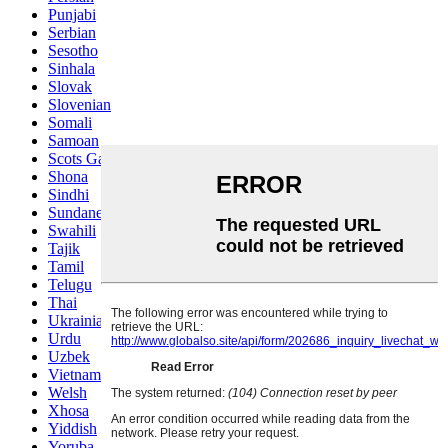
Punjabi
Serbian
Sesotho
Sinhala
Slovak
Slovenian
Somali
Samoan
Scots Gaelic
Shona
Sindhi
Sundanese
Swahili
Tajik
Tamil
Telugu
Thai
Ukrainian
Urdu
Uzbek
Vietnamese
Welsh
Xhosa
Yiddish
Yoruba