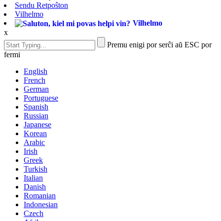
Sendu Retpoŝton
Vilhelmo
Vilhelmo
x
Premu enigi por serĉi aŭ ESC por
fermi
English
French
German
Portuguese
Spanish
Russian
Japanese
Korean
Arabic
Irish
Greek
Turkish
Italian
Danish
Romanian
Indonesian
Czech