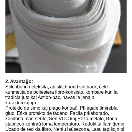
2. Avantaĝo:
Stitchbond neteksita, aŭ stitchbond softback, ĉefe
kunmetita de poliestera fibro-konsisto, kompare kun la
tradicia juto kaj Action-bac, havas la jenajn
karakterizaĵojn:
Protekto de ŝimo kaj plago kontraŭ, Pli egale ŝmirebla
gluo, Efika protekto de fadeno, Facila prilaborado,
komforta man-sento, Sen VOC kaj Peza metalo, Bona
stabileco kontraŭ forna temperaturo, Reduktita flamiĝemo,
Uzado de recikla fibro, Neniu laŭsezona, Lasu tapiŝojn pli