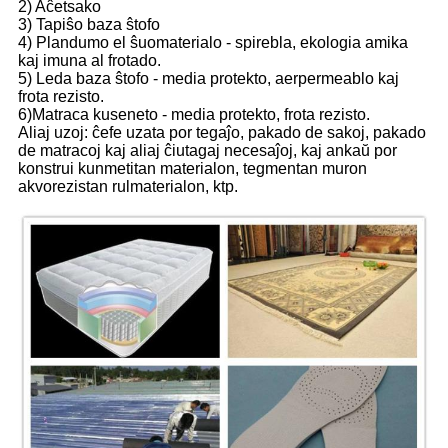
2) Aĉetsako
3) Tapiŝo baza ŝtofo
4) Plandumo el ŝuomaterialo - spirebla, ekologia amika
kaj imuna al frotado.
5) Leda baza ŝtofo - media protekto, aerpermeablo kaj
frota rezisto.
6)Matraca kuseneto - media protekto, frota rezisto.
Aliaj uzoj: ĉefe uzata por tegaĵo, pakado de sakoj, pakado
de matracoj kaj aliaj ĉiutagaj necesaĵoj, kaj ankaŭ por
konstrui kunmetitan materialon, tegmentan muron
akvorezistan rulmaterialon, ktp.