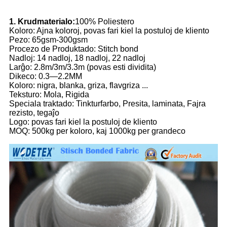
1. Krudmaterialo:
100% Poliestero
Koloro: Ajna koloroj, povas fari kiel la postuloj de kliento
Pezo: 65gsm-300gsm
Procezo de Produktado: Stitch bond
Nadloj: 14 nadloj, 18 nadloj, 22 nadloj
Larĝo: 2.8m/3m/3.3m (povas esti dividita)
Dikeco: 0.3—2.2MM
Koloro: nigra, blanka, griza, flavgriza ...
Teksturo: Mola, Rigida
Speciala traktado: Tinkturfarbo, Presita, laminata, Fajra
rezisto, tegaĵo
Logo: povas fari kiel la postuloj de kliento
MOQ: 500kg per koloro, kaj 1000kg per grandeco