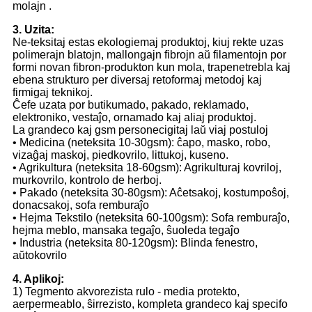
molajn .
3. Uzita:
Ne-teksitaj estas ekologiemaj produktoj, kiuj rekte uzas
polimerajn blatojn, mallongajn fibrojn aŭ filamentojn por
formi novan fibron-produkton kun mola, trapenetrebla kaj
ebena strukturo per diversaj retoformaj metodoj kaj
firmigaj teknikoj.
Ĉefe uzata por butikumado, pakado, reklamado,
elektroniko, vestaĵo, ornamado kaj aliaj produktoj.
La grandeco kaj gsm personecigitaj laŭ viaj postuloj
• Medicina (neteksita 10-30gsm): ĉapo, masko, robo,
vizaĝaj maskoj, piedkovrilo, littukoj, kuseno.
• Agrikultura (neteksita 18-60gsm): Agrikulturaj kovriloj,
murkovrilo, kontrolo de herboj.
• Pakado (neteksita 30-80gsm): Aĉetsakoj, kostumpoŝoj,
donacsakoj, sofa remburaĵo
• Hejma Tekstilo (neteksita 60-100gsm): Sofa remburaĵo,
hejma meblo, mansaka tegaĵo, ŝuoleda tegaĵo
• Industria (neteksita 80-120gsm): Blinda fenestro,
aŭtokovrilo
4. Aplikoj:
1) Tegmento akvorezista rulo - media protekto,
aerpermeablo, ŝirrezisto, kompleta grandeco kaj specifo