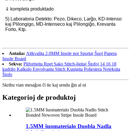
⇓ kompleta produktado
5) Laboratoria Detekto: Pezo, Dikeco, Larĝo, KD-Intenso
kaj Plilongigo, MD-Intenseco kaj Plilongiĝo, Krevanta
Forto, Ktp.
Antaŭa:
Altkvalita 2.0MM Insole por Sportaj Ŝuoj Papera
Insole Board
Sekva:
Plifortigita Rpet Sako Stitch-ligitaj Ŝtofoj 14 16 18
kudrilo Kalkulo Envolvanta Stitch Kunigita Poliestera Neteksita
Ŝtofo
Skribu vian mesaĝon ĉi tie kaj sendu ĝin al ni
Kategorioj de produktoj
1.5MM ŝuomaterialo Duobla Nadla