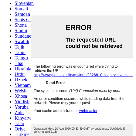
Slovenian
Somali
Samoan
Scots Gaelic
Shona
Sindhi
Sundanese
Swahili
Tajik
Tamil
Telugu
Thai
Ukrainian
Urdu
Uzbek
Vietnamese
Welsh
Xhosa
Yiddish
Yoruba
Zulu
Kinyarwanda
Tatar
Oriya
Turkmen