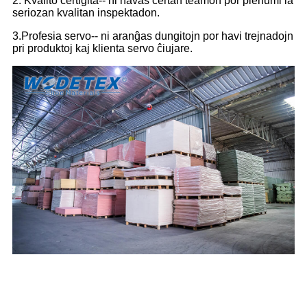
2. Kvalito certigita-- ni havas certan teamon por plenumi la
seriozan kvalitan inspektadon.
3.Profesia servo-- ni aranĝas dungitojn por havi trejnadojn
pri produktoj kaj klienta servo ĉiujare.