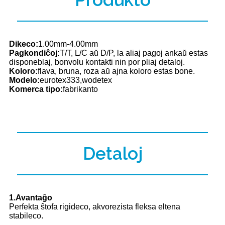
Dikeco:
1.00mm-4.00mm
Pagkondiĉoj:
T/T, L/C aŭ D/P, la aliaj pagoj ankaŭ estas
disponeblaj, bonvolu kontakti nin por pliaj detaloj.
Koloro:
flava, bruna, roza aŭ ajna koloro estas bone.
Modelo:
eurotex333,wodetex
Komerca tipo:
fabrikanto
Detaloj
1.Avantaĝo
Perfekta ŝtofa rigideco, akvorezista fleksa eltena
stabileco.