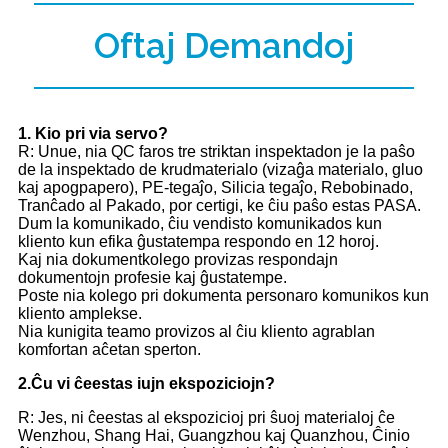
Oftaj Demandoj
1
. Kio pri via servo?
R: Unue, nia QC faros tre striktan inspektadon je la paŝo
de la inspektado de krudmaterialo (vizaĝa materialo, gluo
kaj apogpapero), PE-tegaĵo, Silicia tegaĵo, Rebobinado,
Tranĉado al Pakado, por certigi, ke ĉiu paŝo estas PASA.
Dum la komunikado, ĉiu vendisto komunikados kun
kliento kun efika ĝustatempa respondo en 12 horoj.
Kaj nia dokumentkolego provizas respondajn
dokumentojn profesie kaj ĝustatempe.
Poste nia kolego pri dokumenta personaro komunikos kun
kliento amplekse.
Nia kunigita teamo provizos al ĉiu kliento agrablan
komfortan aĉetan sperton.
2.
Ĉu vi ĉeestas iujn ekspoziciojn?
R: Jes, ni ĉeestas al ekspozicioj pri ŝuoj materialoj ĉe
Wenzhou, Shang Hai, Guangzhou kaj Quanzhou, Ĉinio