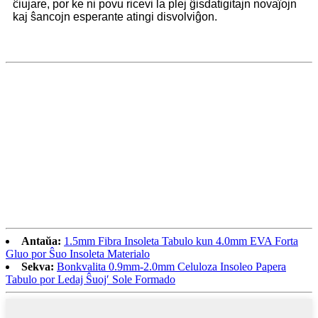
ĉiujare, por ke ni povu ricevi la plej ĝisdatigitajn novaĵojn
kaj ŝancojn esperante atingi disvolviĝon.
Antaŭa:
1.5mm Fibra Insoleta Tabulo kun 4.0mm EVA Forta
Gluo por Ŝuo Insoleta Materialo
Sekva:
Bonkvalita 0.9mm-2.0mm Celuloza Insoleo Papera
Tabulo por Ledaj Ŝuoj′ Sole Formado