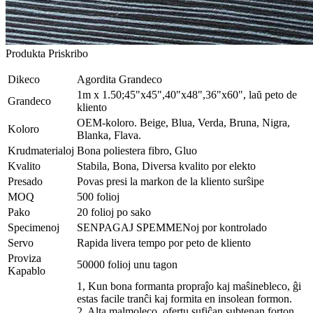
Produkta Priskribo
Dikeco
Agordita Grandeco
1m x 1.50;45"x45",40"x48",36"x60", laŭ peto de
Grandeco
kliento
OEM-koloro. Beige, Blua, Verda, Bruna, Nigra,
Koloro
Blanka, Flava.
Krudmaterialoj
Bona poliestera fibro, Gluo
Kvalito
Stabila, Bona, Diversa kvalito por elekto
Presado
Povas presi la markon de la kliento surŝipe
MOQ
500 folioj
Pako
20 folioj po sako
Specimenoj
SENPAGAJ SPEMMENoj por kontrolado
Servo
Rapida livera tempo por peto de kliento
Proviza
50000 folioj unu tagon
Kapablo
1, Kun bona formanta propraĵo kaj maŝinebleco, ĝi
estas facile tranĉi kaj formita en insolean formon.
2, Alta malmoleco, ofertu sufiĉan subtenan forton