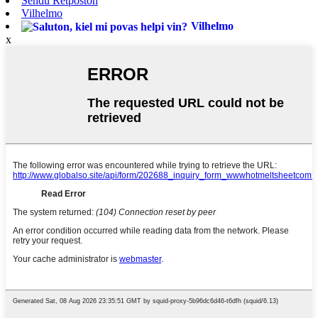
Sendu Retpoŝton
Vilhelmo
Vilhelmo
x