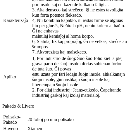
por insole kaj en kazo de kalkano faligita.
3, Alta denseco kaj streĉeco, ĝi ne estos tavoligita
kun forta potenca fleksado.
Karakterizaĵo
4, Nu kombina kapablo, ili restas firme se algluas
ilin per glue.5, Neŭtrala pH, neniu kolero al haŭto.
Ĝi ne enhavas
malutilaj kemiaĵoj al homa korpo.
6, Stabilaj fizikaj propraĵoj, Ĝi ne velkas, streĉos aŭ
ŝrumpos.
7, Akvorezista kaj malsekeco.
1, Por industrio de ŝuoj: Ŝuo-ŝuo-folio kiel la plej
grava parto de ŝuoj insole ofertas subtenan forton
de tuta ŝuo. Ĝi povas
estu uzata por fari ledajn ŝuojn insole, altkalkanajn
Apliko
ŝuojn insole, gimnastikajn ŝuojn insole kaj
libertempajn ŝuojn insole.
2, Por aliaj industrioj: Jeans-etikedo, Ĉapelrando,
industriaj garkoj kaj izolaj materialoj.
Pakado & Livero
Polisako-
20 folioj po unu polisako
Pakado
Haveno
Xiamen