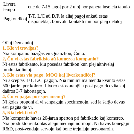
Livera
ene de 7-15 tagoj por 2 ujoj por papera insoleta tabulo
tempo
T/T, L/C aŭ D/P. la aliaj pagoj ankaŭ estas
Pagkondiĉoj
disponeblaj, bonvolu kontakti nin por pliaj detaloj
Oftaj Demandoj
1, Kie vi troviĝas?
Nia kompanio baziĝas en Quanzhou, Ĉinio.
2, Ĉu vi estas fabrikisto aŭ komerca kompanio?
Ni estas fabrikanto, kiu posedas fabrikon kun plej altnivelaj
produktadlinioj.
3, Kio estas via pago, MOQ kaj liverkondiĉoj?
Ni akceptas T/T, L/C-pagojn. Nia minimuma menda kvanto estas
500 jardoj per koloro. Livero estos aranĝita post pago ricevita kaj
daŭros 3-7 labortagojn.
4, Ĉu vi pagas por specimenoj?
Ni ĝojas proponi al vi senpagajn specimenojn, sed la ŝarĝo devas
esti pagita de vi.
5, Kial elekti vin?
Nia kompanio havas 20-jaran sperton pri fabrikado kaj komerco.
Nia produkto renkontas altajn mediajn normojn. Ni havas bonegajn
R&D, post-vendajn servojn kaj bone trejnitajn personarojn.