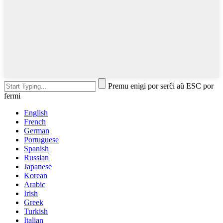
Premu enigi por serĉi aŭ ESC por
fermi
English
French
German
Portuguese
Spanish
Russian
Japanese
Korean
Arabic
Irish
Greek
Turkish
Italian