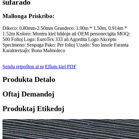
ŝufarado
Mallonga Priskribo:
Dikeco: 0.80mm-2.50mm Grandeco: 1.00m * 1.50m, 0.914m *
1.52m Koloro: Montru kiel bildojn aŭ OEM personecigita MOQ:
500 Folioj Logo: EuroTex 333 aŭ Agordita Logo Akceptu
Specimeno: Senpaga Pako: Per folioj Uzado: Ŝuo Insole Faranta
Karakterizaĵo: Bona Malmoleco
Sendu retpoŝton al ni
Elŝutu kiel PDF
Produkta Detalo
Oftaj Demandoj
Produktaj Etikedoj