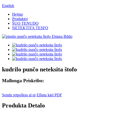
English
Hejmo
Produktoj
ŜUO TENUDO
NETEKTITA TESFO
kudrilo punĉo neteksita ŝtofo
Mallonga Priskribo:
Sendu retpoŝton al ni
Elŝutu kiel PDF
Produkta Detalo