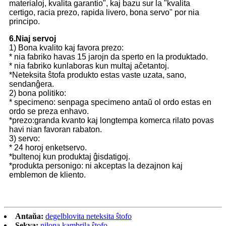
materialoj, kvalita garantio", kaj bazu sur la "kvalita
certigo, racia prezo, rapida livero, bona servo" por nia
principo.
6.Niaj servoj
1) Bona kvalito kaj favora prezo:
* nia fabriko havas 15 jarojn da sperto en la produktado.
* nia fabriko kunlaboras kun multaj aĉetantoj.
*Neteksita ŝtofa produkto estas vaste uzata, sano,
sendanĝera.
2) bona politiko:
* specimeno: senpaga specimeno antaŭ ol ordo estas en
ordo se preza enhavo.
*prezo:granda kvanto kaj longtempa komerca rilato povas
havi nian favoran rabaton.
3) servo:
* 24 horoj enketservo.
*bultenoj kun produktaj ĝisdatigoj.
*produkta personigo: ni akceptas la dezajnon kaj
emblemon de kliento.
Antaŭa:
degelblovita neteksita ŝtofo
Sekva:
nilona kambrila ŝtofo