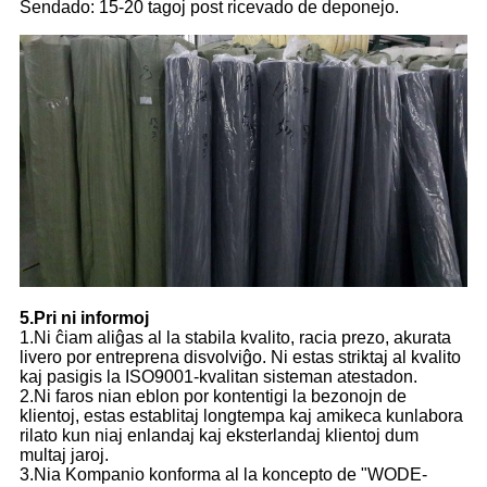
Sendado: 15-20 tagoj post ricevado de deponejo.
5.Pri ni informoj
1.Ni ĉiam aliĝas al la stabila kvalito, racia prezo, akurata
livero por entreprena disvolviĝo. Ni estas striktaj al kvalito
kaj pasigis la ISO9001-kvalitan sisteman atestadon.
2.Ni faros nian eblon por kontentigi la bezonojn de
klientoj, estas establitaj longtempa kaj amikeca kunlabora
rilato kun niaj enlandaj kaj eksterlandaj klientoj dum
multaj jaroj.
3.Nia Kompanio konforma al la koncepto de "WODE-