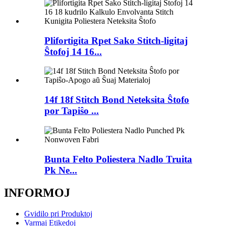
Plifortigita Rpet Sako Stitch-ligitaj
Ŝtofoj 14 16...
14f 18f Stitch Bond Neteksita Ŝtofo
por Tapiŝo ...
Bunta Felto Poliestera Nadlo Truita
Pk Ne...
INFORMOJ
Gvidilo pri Produktoj
Varmaj Etikedoj