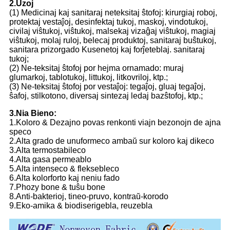
2.Uzoj
(1) Medicinaj kaj sanitaraj neteksitaj ŝtofoj: kirurgiaj roboj,
protektaj vestaĵoj, desinfektaj tukoj, maskoj, vindotukoj,
civilaj viŝtukoj, viŝtukoj, malsekaj vizaĝaj viŝtukoj, magiaj
viŝtukoj, molaj ruloj, belecaj produktoj, sanitaraj buŝtukoj,
sanitara prizorgado Kusenetoj kaj forĵeteblaj. sanitaraj
tukoj;
(2) Ne-teksitaj ŝtofoj por hejma ornamado: muraj
glumarkoj, tablotukoj, littukoj, litkovriloj, ktp.;
(3) Ne-teksitaj ŝtofoj por vestaĵoj: tegaĵoj, gluaj tegaĵoj,
ŝafoj, stilkotono, diversaj sintezaj ledaj bazŝtofoj, ktp.;
3.Nia Bieno:
1.Koloro & Dezajno povas renkonti viajn bezonojn de ajna
speco
2.Alta grado de unuformeco ambaŭ sur koloro kaj dikeco
3.Alta termostabileco
4.Alta gasa permeablo
5.Alta intenseco & fleksebleco
6.Alta kolorforto kaj neniu fado
7.Phozy bone & tuŝu bone
8.Anti-bakterioj, tineo-pruvo, kontraŭ-korodo
9.Eko-amika & biodiserigebla, reuzebla