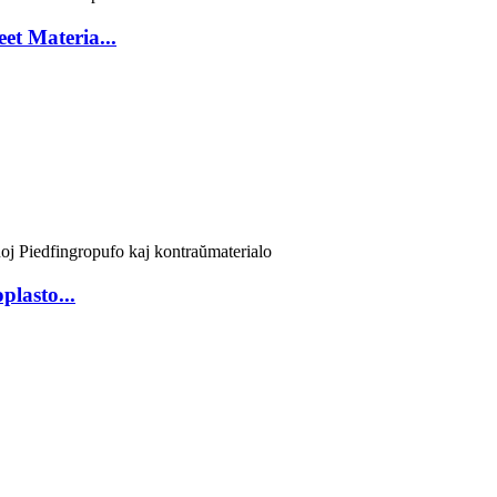
et Materia...
lasto...