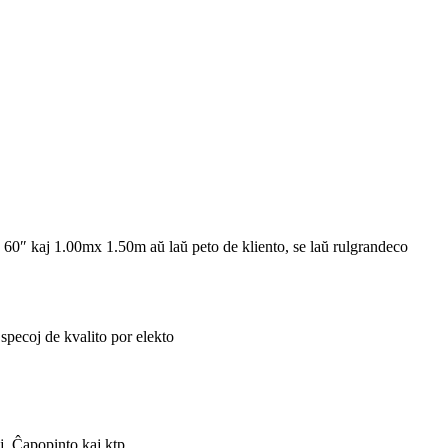
 60″ kaj 1.00mx 1.50m aŭ laŭ peto de kliento, se laŭ rulgrandeco
specoj de kvalito por elekto
j, Ĉapopinto kaj ktp.