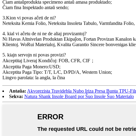
Ĉiam antaŭprodukta specimeno antaŭ amasa produktado;
Ĉiam fina Inspektado antaŭ sendo;
3.Kion vi povas aĉeti de ni?
Neteksita Kemia Folio, Neteksita Insoleta Tabulo, Varmfandita Foli
4. kial vi aĉetu de ni ne de aliaj provizantoj?
Ni Havas Altnivelan Produktan Ekipaĵon, Fortan Provizan Kanalon ka
Klientoj. WoRui Materialoj, Kvalita Garantio Sincere bonvenigas klien
5. kiajn servojn ni povas provizi?
Akceptitaj Liveraj Kondiĉoj: FOB, CFR, CIF；
Akceptita Paga Monero:USD;
Akceptita Paga Tipo: T/T, L/C, D/PD/A, Western Union;
Lingvo parolata: la angla, la ĉina
Antaŭa:
Akvorezista Travidebla Nubo Iriza Presa Bunta TPU-Fi
Sekva:
Natura Shank Insole Board por Ŝuo Insole Ŝuo Materialo