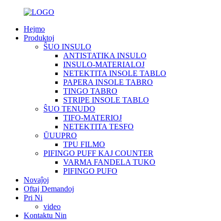
Hejmo
Produktoj
ŜUO INSULO
ANTISTATIKA INSULO
INSULO-MATERIALOJ
NETEKTITA INSOLE TABLO
PAPERA INSOLE TABRO
TINGO TABRO
STRIPE INSOLE TABLO
ŜUO TENUDO
TIFO-MATERIOJ
NETEKTITA TESFO
ŬUUPRO
TPU FILMO
PIFINGO PUFF KAJ COUNTER
VARMA FANDELA TUKO
PIFINGO PUFO
Novaĵoj
Oftaj Demandoj
Pri Ni
video
Kontaktu Nin