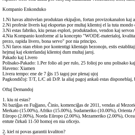
Kompanio Enkonduko
1.Ni havas altnivelan produktan ekipaĵon, fortan provizokanalon kaj ab
2.Ni profesie liveris kaj eksportas por multaj klientoj el la tuta mondo 
3.Ni estas fabriko, kiu penas esplori, produktadon, vendon kaj servon p
4.Nia Kompanio konforme al la koncepto "WODE-materialoj, kvalita gar
prezo, rapida livero, bona servo" por nia principo.
5.Ni faros nian eblon por kontentigi klientajn bezonojn, estis establit
hejmaj kaj eksterlandaj klientoj dum multaj jaroj.
Pakado kaj Livero
Polisako-Pakado: 1.Per folio aŭ per rulo, 25 folioj po unu polisako kaj 
Haveno: Xiamen
Livera tempo: ene de 7 ĝis 15 tagoj por plenaj ujoj
Pagkondiĉoj: T/T, L/C aŭ D/P. la aliaj pagoj ankaŭ estas disponeblaj, b
Oftaj Demandoj
1. kiu ni estas?
Ni baziĝas en Fuĝjano, Ĉinio, komenciĝas de 2011, vendas al Mezor
Merkato (15.00%), Afriko (15.00%), Sudameriko (10.00%), Orienta 
Eŭropo (2.00%), Norda Eŭropo (2.00%), Mezameriko (2.00%), Ocean
entute ĉirkaŭ 11-50 homoj en nia oficejo.
2. kiel ni povas garantii kvaliton?