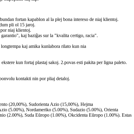
undan fortan kapablon al la plej bona intereso de niaj klientoj.
dum pli ol 15 jaroj.
or niaj klientoj.
antio", kaj baziĝas sur la "kvalita certigo, racia".
aj longtempa kaj amika kunlabora rilato kun nia
ekstere kun fortaj plastaj sakoj. 2.povas esti pakita per ligna paleto.
onvolu kontakti nin por pliaj detaloj.
iento (20,00%), Sudorienta Azio (15,00%), Hejma
Azio (5.00%), Nordameriko (5.00%), Sudazio (5.00%), Orienta
io (2.00%), Suda Eŭropo (1.00%), Okcidenta Eŭropo (1.00%). Estas