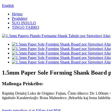
English
Hejmo
Produktoj
ŜUO INSULO
TINGO TABRO
1.5mm Paper Sole Forming Shank Board po
Mallonga Priskribo:
Rapidaj Detaloj Loko de Origino: Fujian, Ĉinio dikeco: De 1.00mm ~
tigtabulo Karakterizaĵo: Bona Malmoleco ,fleksebla kaj bona faldebl
Sendu retpoŝton al ni
Elŝutu kiel PDF