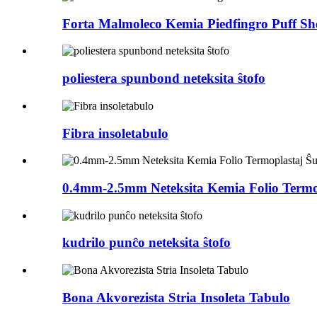
Forta Malmoleco Kemia Piedfingro Puff She
poliestera spunbond neteksita ŝtofo
Fibra insoletabulo
0.4mm-2.5mm Neteksita Kemia Folio Termop
kudrilo punĉo neteksita ŝtofo
Bona Akvorezista Stria Insoleta Tabulo