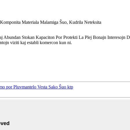
o, Komponita Materiala Malamiga Ŝuo, Kudrila Neteksita
j Abundan Stokan Kapaciton Por Protekti La Plej Bonajn Interesojn D
tojn viziti kaj establi komercon kun ni.
lmo por Pluvmantelo Vesta Sako Ŝuo ktp