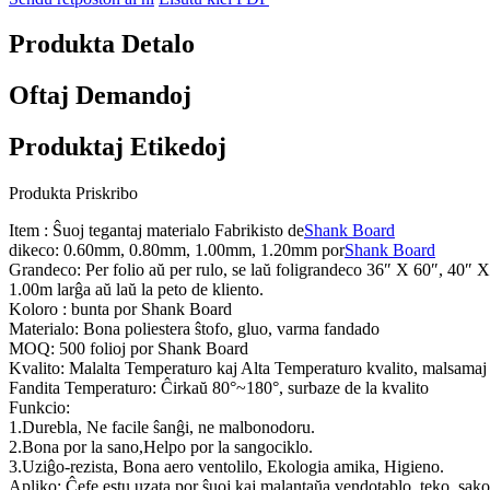
Produkta Detalo
Oftaj Demandoj
Produktaj Etikedoj
Produkta Priskribo
Item : Ŝuoj tegantaj materialo Fabrikisto de
Shank Board
dikeco: 0.60mm, 0.80mm, 1.00mm, 1.20mm por
Shank Board
Grandeco: Per folio aŭ per rulo, se laŭ foligrandeco 36″ X 60″, 40″ X
1.00m larĝa aŭ laŭ la peto de kliento.
Koloro : bunta por Shank Board
Materialo: Bona poliestera ŝtofo, gluo, varma fandado
MOQ: 500 folioj por Shank Board
Kvalito: Malalta Temperaturo kaj Alta Temperaturo kvalito, malsamaj 
Fandita Temperaturo: Ĉirkaŭ 80°~180°, surbaze de la kvalito
Funkcio:
1.Durebla, Ne facile ŝanĝi, ne malbonodoru.
2.Bona por la sano,Helpo por la sangociklo.
3.Uziĝo-rezista, Bona aero ventolilo, Ekologia amika, Higieno.
Apliko: Ĉefe estu uzata por ŝuoj kaj malantaŭa vendotablo, teko, sako