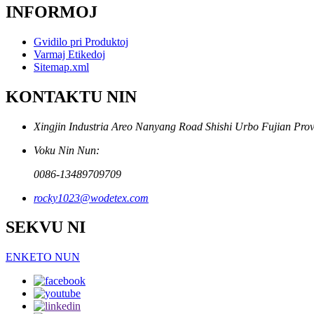
INFORMOJ
Gvidilo pri Produktoj
Varmaj Etikedoj
Sitemap.xml
KONTAKTU NIN
Xingjin Industria Areo Nanyang Road Shishi Urbo Fujian Prov
Voku Nin Nun:
0086-13489709709
rocky1023@wodetex.com
SEKVU NI
ENKETO NUN