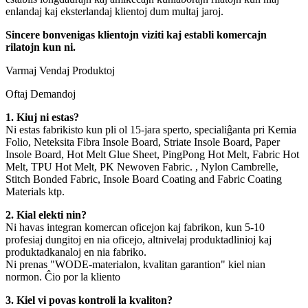
enlandaj kaj eksterlandaj klientoj dum multaj jaroj.
Sincere bonvenigas klientojn viziti kaj establi komercajn
rilatojn kun ni.
Varmaj Vendaj Produktoj
Oftaj Demandoj
1. Kiuj ni estas?
Ni estas fabrikisto kun pli ol 15-jara sperto, specialiĝanta pri Kemia
Folio, Neteksita Fibra Insole Board, Striate Insole Board, Paper
Insole Board, Hot Melt Glue Sheet, PingPong Hot Melt, Fabric Hot
Melt, TPU Hot Melt, PK Newoven Fabric. , Nylon Cambrelle,
Stitch Bonded Fabric, Insole Board Coating and Fabric Coating
Materials ktp.
2. Kial elekti nin?
Ni havas integran komercan oficejon kaj fabrikon, kun 5-10
profesiaj dungitoj en nia oficejo, altnivelaj produktadlinioj kaj
produktadkanaloj en nia fabriko.
Ni prenas "WODE-materialon, kvalitan garantion" kiel nian
normon. Ĉio por la kliento
3. Kiel vi povas kontroli la kvaliton?