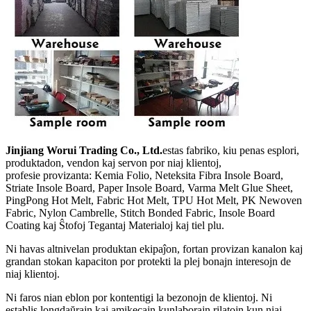
Jinjiang Worui Trading Co., Ltd.
estas fabriko, kiu penas esplori,
produktadon, vendon kaj servon por niaj klientoj,
profesie provizanta: Kemia Folio, Neteksita Fibra Insole Board,
Striate Insole Board, Paper Insole Board, Varma Melt Glue Sheet,
PingPong Hot Melt, Fabric Hot Melt, TPU Hot Melt, PK Newoven
Fabric, Nylon Cambrelle, Stitch Bonded Fabric, Insole Board
Coating kaj Ŝtofoj Tegantaj Materialoj kaj tiel plu.
Ni havas altnivelan produktan ekipaĵon, fortan provizan kanalon kaj
grandan stokan kapaciton por protekti la plej bonajn interesojn de
niaj klientoj.
Ni faros nian eblon por kontentigi la bezonojn de klientoj. Ni
establis longdaŭrajn kaj amikecajn kunlaborajn rilatojn kun niaj