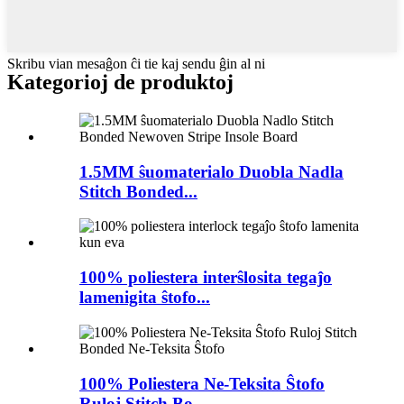
Skribu vian mesaĝon ĉi tie kaj sendu ĝin al ni
Kategorioj de produktoj
1.5MM ŝuomaterialo Duobla Nadla
Stitch Bonded...
100% poliestera interŝlosita tegaĵo
lamenigita ŝtofo...
100% Poliestera Ne-Teksita Ŝtofo
Ruloj Stitch Bo...