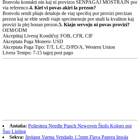
Bonvolu kontakti nin kaj ni provizos SENPAGAJ MOSTRAJN por
via referenco.
4. Kiel vi povas akiri la prezon?
Bonvolu sendi pliajn detalojn de viaj specifoj por provizi precizan
prezon kaj se eble sendi viajn specimenojn por studi la kvaliton kaj
provizi la plej bonan prezon.
5. Kiajn servojn ni povas provizi?
OEM/ODM
Akceptitaj Liveraj Kondiĉoj: FOB, CFR, CIF
Akceptata Paga Monero: USD
Akceptata Paga Tipo: T/T, L/C, D/PD/A, Western Union
Livera Tempo: 7-15 tagoj post pago
Antaŭa:
Poliestera Needle Punch Newoven Ŝtofo Koloro por
Ŝuo Linling
Sekva:
Jinjiang Varma Vendado 1.5mm Flava Papera Insola