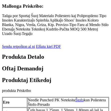
Mallonga Priskribo:
Taŭga por Sportaj Ŝuoj Materialo Poliestero kaj Polipropileno Tipo
Insoles Karakterizaĵo Spirebla Aplikaĵo Shoes′ Insoles Koloro
Blanka, Nigra, Verda, Griza, Ktp. Provizo-Tipo Faru al Mendo Stilo
Ebenaĵa Neteksita Teknikoj Kudrilo-Puĉita MOQ 500 Metroj
Uzado Ŝuoj-Tegaĵo
Sendu retpoŝton al ni
Elŝutu kiel PDF
Produkta Detalo
Oftaj Demandoj
Produktaj Etikedoj
produkta Priskribo
Needle Punched PK Neteksita
Ŝtofo
kun Poliestera
Ero
Ŝtofo-Presado
Ĉefe havas 1.25mm, 1.50mm, 1.80mm aŭ laŭ la