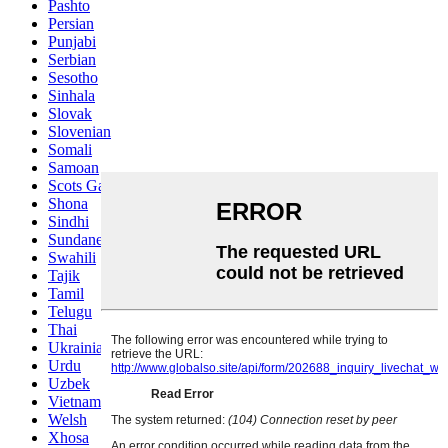
Pashto
Persian
Punjabi
Serbian
Sesotho
Sinhala
Slovak
Slovenian
Somali
Samoan
Scots Gaelic
Shona
Sindhi
Sundanese
Swahili
Tajik
Tamil
Telugu
Thai
Ukrainian
Urdu
Uzbek
Vietnamese
Welsh
Xhosa