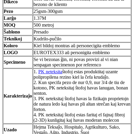
Dikeco
bezono de kliento
Pezo
25gsm-300gsm
Larĝo
1.37M
MOQ
500 metroj
Ŝablono
Presado
Teknikoj
Kudrilo-puĉilo
Koloro
Kiel bildoj montras aŭ personecigita emblemo
LOGO
EUROTEX333 aŭ personigita emblemo
Se vi bezonas ĝin, ni povas provizi al vi nian
Specimeno
senpagan specimenon por referenco
1.
PK neteksita
ŝtofoj estas produktitaj uzante
polipropilena rezino kiel la ĉefa krudaĵo.
2. Kun specifa pezo de nur 0,9, nur 3/4 de tiu de
kotono, PK neteksitaj ŝtofoj havas lanugan, bonan
senton.
Karakterizaĵo
3. PK neteksitaj ŝtofoj havas la fizikajn proprietojn
de natura ledo kaj havas pli altan streĉan kaj krevan
forton.
4. PK neteksitaj ŝtofoj estas faritaj el fajnaj fibroj
(2-3D) kunligitaj kaj havas moderan molecon
Hejma Teksaĵo, Hospitalo, Agrikulturo, Sako,
Uzado
Vestaĵo, Aŭto, Industrio, Ŝuoj