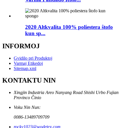
2020 Altkvalita 100% poliestera ŝtofo
kun sp...
INFORMOJ
Gvidilo pri Produktoj
Varmaj Etikedoj
Sitemap.xml
KONTAKTU NIN
Xingjin Industria Areo Nanyang Road Shishi Urbo Fujian
Provinco Ĉinio
Voku Nin Nun:
0086-13489709709
rocky1023@wodetex.com