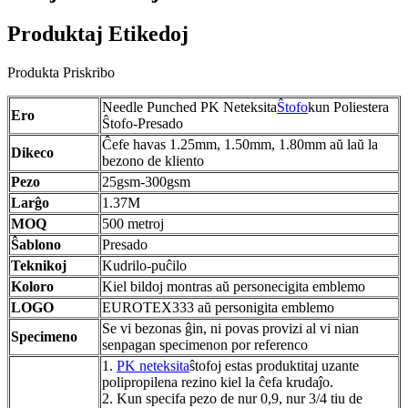
Produktaj Etikedoj
Produkta Priskribo
Needle Punched PK Neteksita
Ŝtofo
kun Poliestera
Ero
Ŝtofo-Presado
Ĉefe havas 1.25mm, 1.50mm, 1.80mm aŭ laŭ la
Dikeco
bezono de kliento
Pezo
25gsm-300gsm
Larĝo
1.37M
MOQ
500 metroj
Ŝablono
Presado
Teknikoj
Kudrilo-puĉilo
Koloro
Kiel bildoj montras aŭ personecigita emblemo
LOGO
EUROTEX333 aŭ personigita emblemo
Se vi bezonas ĝin, ni povas provizi al vi nian
Specimeno
senpagan specimenon por referenco
1.
PK neteksita
ŝtofoj estas produktitaj uzante
polipropilena rezino kiel la ĉefa krudaĵo.
2. Kun specifa pezo de nur 0,9, nur 3/4 tiu de