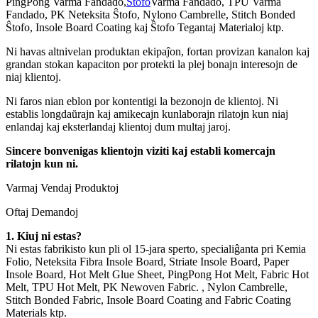
PingPong Varma Fandado,
Ŝtofo
Varma Fandado, TPU Varma
Fandado, PK Neteksita Ŝtofo, Nylono Cambrelle, Stitch Bonded
Ŝtofo, Insole Board Coating kaj Ŝtofo Tegantaj Materialoj ktp.
Ni havas altnivelan produktan ekipaĵon, fortan provizan kanalon kaj
grandan stokan kapaciton por protekti la plej bonajn interesojn de
niaj klientoj.
Ni faros nian eblon por kontentigi la bezonojn de klientoj. Ni
establis longdaŭrajn kaj amikecajn kunlaborajn rilatojn kun niaj
enlandaj kaj eksterlandaj klientoj dum multaj jaroj.
Sincere bonvenigas klientojn viziti kaj establi komercajn
rilatojn kun ni.
Varmaj Vendaj Produktoj
Oftaj Demandoj
1. Kiuj ni estas?
Ni estas fabrikisto kun pli ol 15-jara sperto, specialiĝanta pri Kemia
Folio, Neteksita Fibra Insole Board, Striate Insole Board, Paper
Insole Board, Hot Melt Glue Sheet, PingPong Hot Melt, Fabric Hot
Melt, TPU Hot Melt, PK Newoven Fabric. , Nylon Cambrelle,
Stitch Bonded Fabric, Insole Board Coating and Fabric Coating
Materials ktp.