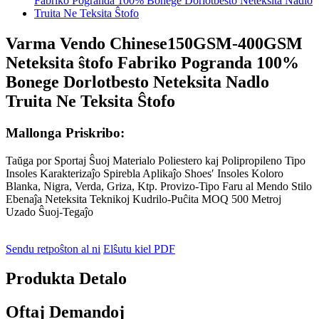
Varma Vendo Chinese150GSM-400GSM
Neteksita ŝtofo Fabriko Pogranda 100%
Bonege Dorlotbesto Neteksita Nadlo
Truita Ne Teksita Ŝtofo
Mallonga Priskribo:
Taŭga por Sportaj Ŝuoj Materialo Poliestero kaj Polipropileno Tipo
Insoles Karakterizaĵo Spirebla Aplikaĵo Shoes′ Insoles Koloro
Blanka, Nigra, Verda, Griza, Ktp. Provizo-Tipo Faru al Mendo Stilo
Ebenaĵa Neteksita Teknikoj Kudrilo-Puĉita MOQ 500 Metroj
Uzado Ŝuoj-Tegaĵo
Sendu retpoŝton al ni
Elŝutu kiel PDF
Produkta Detalo
Oftaj Demandoj