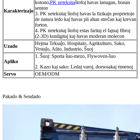
kotono,
PK neteksita
ŝtofoj havas lanugan, bonan
senton
Karakterizaĵo
3. PK neteksitaj ŝtofoj havas la fizikajn proprietojn
de natura ledo kaj havas pli altan streĉan kaj krevan
forton.
4. PK neteksitaj ŝtofoj estas faritaj el fajnaj fibroj
(2-3D) kunligitaj kaj havas moderan molecon
Hejma Teksaĵo, Hospitalo, Agrikulturo, Sako,
Uzado
Vestaĵo, Aŭto, Industrio, Ŝuoj
1. Ŝuoj: Sporta ŝuo-mezo, Flywoven-ŝuo
Apliko
2. Kazo kaj sako: Ledaj varoj, dorsosakaj rimenoj
Servo
OEM/ODM
Pakado & Sendado