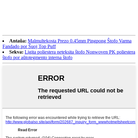
Antaŭa:
Malmultekosta Prezo 0.45mm Pingpong Ŝtofo Varma
Fandado por Ŝuoj Top Puff
Sekva:
Ligita poliestera neteksita ŝtofo Nonwoven PK poliestera
ŝtofo por aŭtotegmento interna ŝtofo