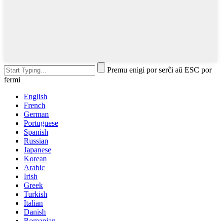
Premu enigi por serĉi aŭ ESC por
fermi
English
French
German
Portuguese
Spanish
Russian
Japanese
Korean
Arabic
Irish
Greek
Turkish
Italian
Danish
Romanian