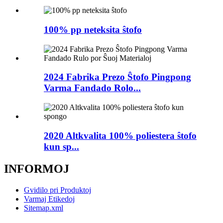
100% pp neteksita ŝtofo
2024 Fabrika Prezo Ŝtofo Pingpong
Varma Fandado Rolo...
2020 Altkvalita 100% poliestera ŝtofo
kun sp...
INFORMOJ
Gvidilo pri Produktoj
Varmaj Etikedoj
Sitemap.xml