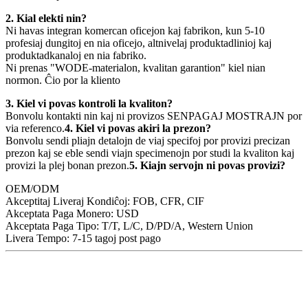
2. Kial elekti nin?
Ni havas integran komercan oficejon kaj fabrikon, kun 5-10
profesiaj dungitoj en nia oficejo, altnivelaj produktadlinioj kaj
produktadkanaloj en nia fabriko.
Ni prenas "WODE-materialon, kvalitan garantion" kiel nian
normon. Ĉio por la kliento
3. Kiel vi povas kontroli la kvaliton?
Bonvolu kontakti nin kaj ni provizos SENPAGAJ MOSTRAJN por
via referenco.
4. Kiel vi povas akiri la prezon?
Bonvolu sendi pliajn detalojn de viaj specifoj por provizi precizan
prezon kaj se eble sendi viajn specimenojn por studi la kvaliton kaj
provizi la plej bonan prezon.
5. Kiajn servojn ni povas provizi?
OEM/ODM
Akceptitaj Liveraj Kondiĉoj: FOB, CFR, CIF
Akceptata Paga Monero: USD
Akceptata Paga Tipo: T/T, L/C, D/PD/A, Western Union
Livera Tempo: 7-15 tagoj post pago