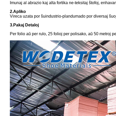
Imunaj al abrazio kaj alta fortika ne-teksitaj ŝtofoj, enhavan
2.Apliko
Vireca uzata por ŝuindustrio-plandumado por diversaj ŝuoj k
3.Pakaj Detaloj
Per folio aŭ per rulo, 25 folioj per polisako, aŭ 50 metroj p