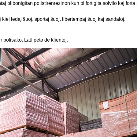
taj plibonigitan polistirenrezinon kun plifortigita solvilo kaj forta
iel ledaj ŝuoj, sportaj ŝuoj, libertempaj ŝuoj kaj sandaloj.
er polisako. Laŭ peto de klientoj.