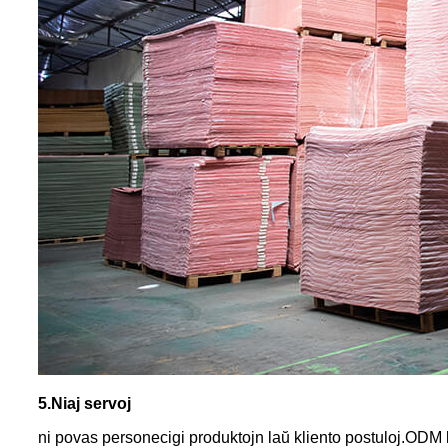
5.Niaj servoj
ni povas personecigi produktojn laŭ kliento postuloj.OD