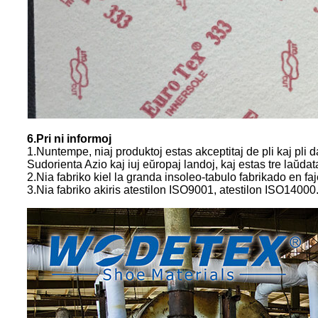
6.Pri ni informoj
1.Nuntempe, niaj produktoj estas akceptitaj de pli kaj pli d
Sudorienta Azio kaj iuj eŭropaj landoj, kaj estas tre laŭdataj
2.Nia fabriko kiel la granda insoleo-tabulo fabrikado en f
3.Nia fabriko akiris atestilon ISO9001, atestilon ISO14000