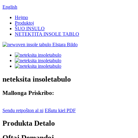
English
Hejmo
Produktoj
ŜUO INSULO
NETEKTITA INSOLE TABLO
neteksita insoletabulo
Mallonga Priskribo:
Sendu retpoŝton al ni
Elŝutu kiel PDF
Produkta Detalo
Oftaj Demandoj