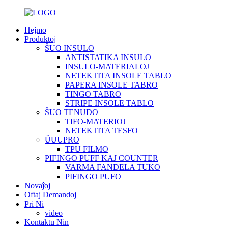
Hejmo
Produktoj
ŜUO INSULO
ANTISTATIKA INSULO
INSULO-MATERIALOJ
NETEKTITA INSOLE TABLO
PAPERA INSOLE TABRO
TINGO TABRO
STRIPE INSOLE TABLO
ŜUO TENUDO
TIFO-MATERIOJ
NETEKTITA TESFO
ŬUUPRO
TPU FILMO
PIFINGO PUFF KAJ COUNTER
VARMA FANDELA TUKO
PIFINGO PUFO
Novaĵoj
Oftaj Demandoj
Pri Ni
video
Kontaktu Nin