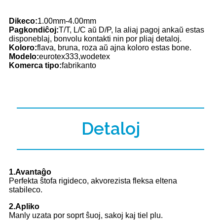
Dikeco:
1.00mm-4.00mm
Pagkondiĉoj:
T/T, L/C aŭ D/P, la aliaj pagoj ankaŭ estas
disponeblaj, bonvolu kontakti nin por pliaj detaloj.
Koloro:
flava, bruna, roza aŭ ajna koloro estas bone.
Modelo:
eurotex333,wodetex
Komerca tipo:
fabrikanto
Detaloj
1.Avantaĝo
Perfekta ŝtofa rigideco, akvorezista fleksa eltena
stabileco.
2.Apliko
Manly uzata por soprt ŝuoj, sakoj kaj tiel plu.