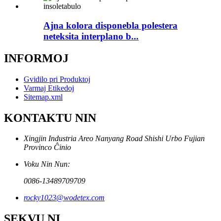
Ajna kolora disponebla polestera
neteksita interplano b...
INFORMOJ
Gvidilo pri Produktoj
Varmaj Etikedoj
Sitemap.xml
KONTAKTU NIN
Xingjin Industria Areo Nanyang Road Shishi Urbo Fujian
Provinco Ĉinio
Voku Nin Nun:
0086-13489709709
rocky1023@wodetex.com
SEKVU NI