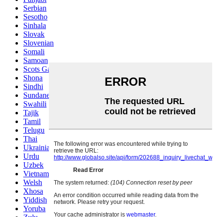
Serbian
Sesotho
Sinhala
Slovak
Slovenian
Somali
Samoan
Scots Gaelic
Shona
Sindhi
Sundanese
Swahili
Tajik
Tamil
Telugu
Thai
Ukrainian
Urdu
Uzbek
Vietnamese
Welsh
Xhosa
Yiddish
Yoruba