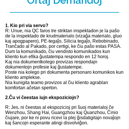
Oftaj Demandoj
1
. Kio pri via servo?
R: Unue, nia QC faros tre striktan inspektadon je la paŝo
de la inspektado de krudmaterialo (vizaĝa materialo, gluo
kaj apogpapero), PE-tegaĵo, Silicia tegaĵo, Rebobinado,
Tranĉado al Pakado, por certigi, ke ĉiu paŝo estas PASA.
Dum la komunikado, ĉiu vendisto komunikados kun
kliento kun efika ĝustatempa respondo en 12 horoj.
Kaj nia dokumentkolego provizas respondajn
dokumentojn profesie kaj ĝustatempe.
Poste nia kolego pri dokumenta personaro komunikos kun
kliento amplekse.
Nia kunigita teamo provizos al ĉiu kliento agrablan
komfortan aĉetan sperton.
2.
Ĉu vi ĉeestas iujn ekspoziciojn?
R: Jes, ni ĉeestas al ekspozicioj pri ŝuoj materialoj ĉe
Wenzhou, Shang Hai, Guangzhou kaj Quanzhou, Ĉinio
ĉiujare, por ke ni povu ricevi la plej ĝisdatigitajn novaĵojn
kaj ŝancojn esperante atingi disvolviĝon.