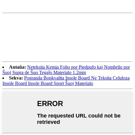
Antaŭa:
Neteksita Kemia Folio por Piedpufo kaj Nombrilo por
Ŝuoj Supra de Ŝuo Tegaĵo Materialo 1.2mm
Sekva:
Pogranda Bonkvalita Insole Board Ne Teksita Celuloza
Insole Board Insole Board Sport Ŝuoj Materialo