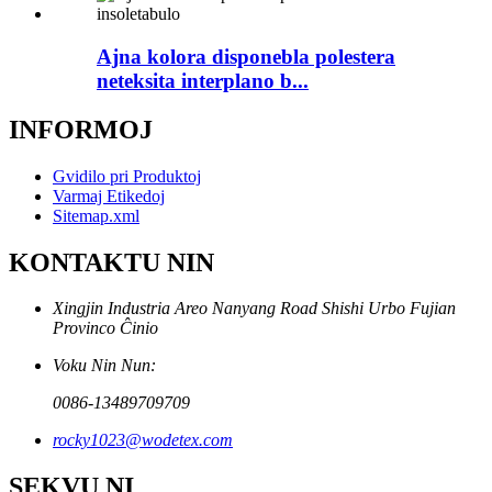
Ajna kolora disponebla polestera
neteksita interplano b...
INFORMOJ
Gvidilo pri Produktoj
Varmaj Etikedoj
Sitemap.xml
KONTAKTU NIN
Xingjin Industria Areo Nanyang Road Shishi Urbo Fujian
Provinco Ĉinio
Voku Nin Nun:
0086-13489709709
rocky1023@wodetex.com
SEKVU NI