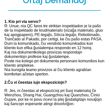
Oftaj Demandoj
1
. Kio pri via servo?
R: Unue, nia QC faros tre striktan inspektadon je la paŝo
de la inspektado de krudmaterialo (vizaĝa materialo, gluo
kaj apogpapero), PE-tegaĵo, Silicia tegaĵo, Rebobinado,
Tranĉado al Pakado, por certigi, ke ĉiu paŝo estas PASA.
Dum la komunikado, ĉiu vendisto komunikados kun
kliento kun efika ĝustatempa respondo en 12 horoj.
Kaj nia dokumentkolego provizas respondajn
dokumentojn profesie kaj ĝustatempe.
Poste nia kolego pri dokumenta personaro komunikos kun
kliento amplekse.
Nia kunigita teamo provizos al ĉiu kliento agrablan
komfortan aĉetan sperton.
2.
Ĉu vi ĉeestas iujn ekspoziciojn?
R: Jes, ni ĉeestas al ekspozicioj pri ŝuoj materialoj ĉe
Wenzhou, Shang Hai, Guangzhou kaj Quanzhou, Ĉinio
ĉiujare, por ke ni povu ricevi la plej ĝisdatigitajn novaĵojn
kaj ŝancojn esperante atingi disvolviĝon.