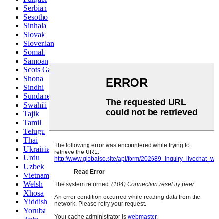
Serbian
Sesotho
Sinhala
Slovak
Slovenian
Somali
Samoan
Scots Gaelic
Shona
Sindhi
Sundanese
Swahili
Tajik
Tamil
Telugu
Thai
Ukrainian
Urdu
Uzbek
Vietnamese
Welsh
Xhosa
Yiddish
Yoruba