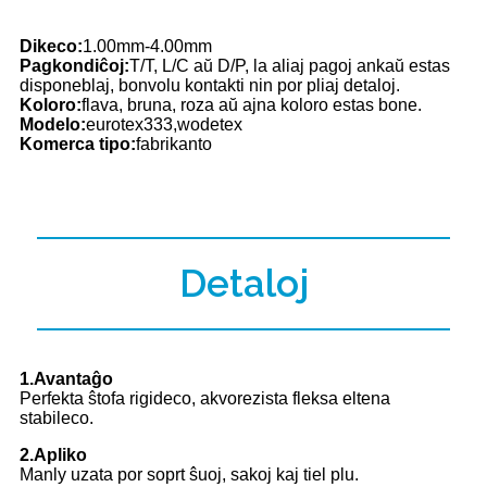
Dikeco:
1.00mm-4.00mm
Pagkondiĉoj:
T/T, L/C aŭ D/P, la aliaj pagoj ankaŭ estas
disponeblaj, bonvolu kontakti nin por pliaj detaloj.
Koloro:
flava, bruna, roza aŭ ajna koloro estas bone.
Modelo:
eurotex333,wodetex
Komerca tipo:
fabrikanto
Detaloj
1.Avantaĝo
Perfekta ŝtofa rigideco, akvorezista fleksa eltena
stabileco.
2.Apliko
Manly uzata por soprt ŝuoj, sakoj kaj tiel plu.