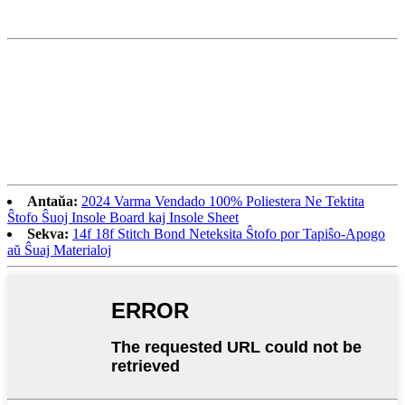
Antaŭa:
2024 Varma Vendado 100% Poliestera Ne Tektita
Ŝtofo Ŝuoj Insole Board kaj Insole Sheet
Sekva:
14f 18f Stitch Bond Neteksita Ŝtofo por Tapiŝo-Apogo
aŭ Ŝuaj Materialoj